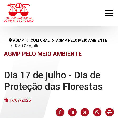
AGMP
CULTURAL
AGMP PELO MEIO AMBIENTE
Dia 17 de julho - Dia de Proteção das Florestas
AGMP PELO MEIO AMBIENTE
Dia 17 de julho - Dia de
Proteção das Florestas
17/07/2025
Facebook
LinkedIn
X (formerly Twi
HELIX_U
Imp