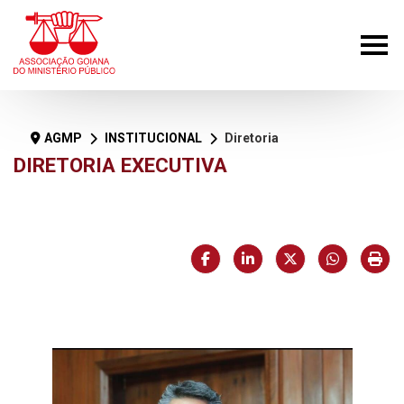
AGMP
INSTITUCIONAL
Diretoria
DIRETORIA EXECUTIVA
Facebook
LinkedIn
X (formerly Twi
HELIX_U
Imp