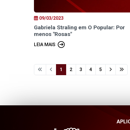
09/03/2023
Gabriela Straling em O Popular: Por
menos "Rosas"
LEIA MAIS
1
2
3
4
5
APLI