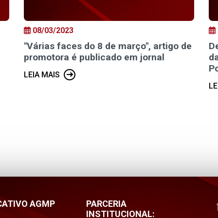
08/03/2023
"Várias faces do 8 de março", artigo de
D
promotora é publicado em jornal
da
P
LEIA MAIS
LE
CATIVO AGMP
PARCERIA
INSTITUCIONAL: