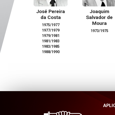
José Pereira
Joaquim
da Costa
Salvador de
Moura
1975/1977
1977/1979
1973/1975
1979/1981
1981/1983
1983/1985
1988/1990
APLI