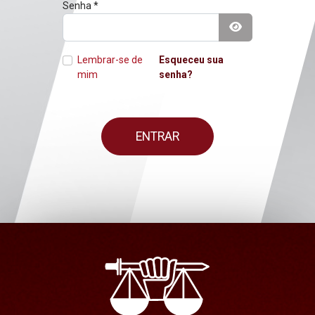
Senha
*
Mostrar senha
Lembrar-se de
Esqueceu sua
mim
senha?
ENTRAR