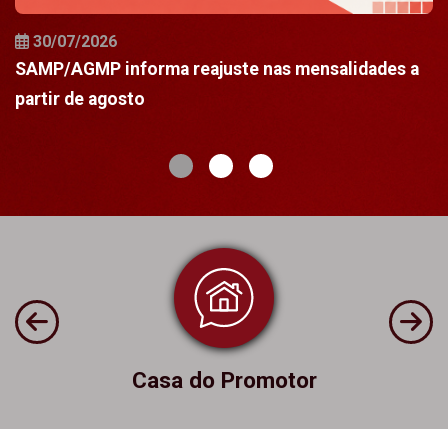
30/07/2026
a
SAMP/AGMP informa reajuste nas mensalidades a
N
partir de agosto
c
Casa do Promotor