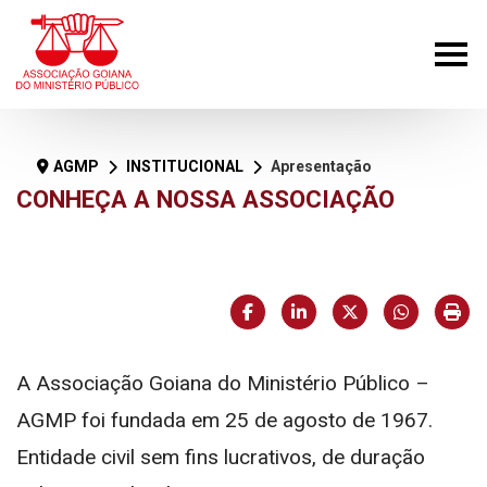
AGMP
INSTITUCIONAL
Apresentação
CONHEÇA A NOSSA ASSOCIAÇÃO
Facebook
LinkedIn
X (formerly Twi
HELIX_U
Imp
A Associação Goiana do Ministério Público –
AGMP foi fundada em 25 de agosto de 1967.
Entidade civil sem fins lucrativos, de duração