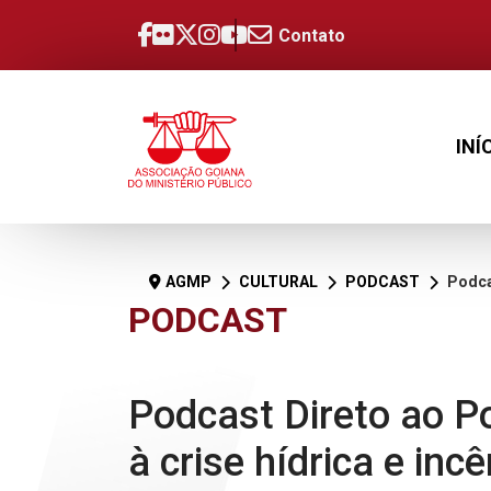
Contato
INÍ
AGMP
CULTURAL
PODCAST
Podcast Diret
PODCAST
Podcast Direto ao P
à crise hídrica e inc