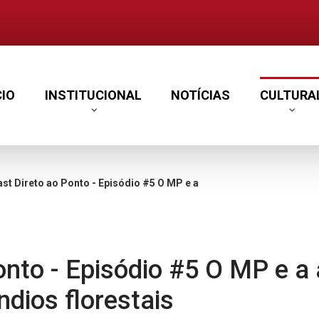
CIO
INSTITUCIONAL
NOTÍCIAS
CULTURA
o ao Ponto - Episódio #5 O MP e a atuação no combate à crise hídrica e incêndios florestais
onto - Episódio #5 O MP e 
êndios florestais