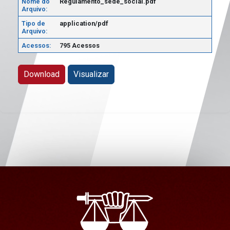
Nome do
Regulamento_sede_social.pdf
Arquivo:
Tipo de
application/pdf
Arquivo:
Acessos:
795 Acessos
Download
Visualizar