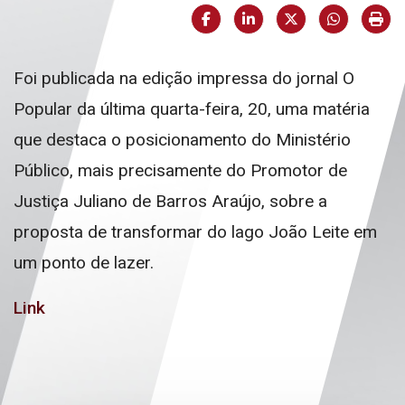
Facebook
LinkedIn
X (formerly Twi
HELIX_U
Imp
Foi publicada na edição impressa do jornal O
Popular da última quarta-feira, 20, uma matéria
que destaca o posicionamento do Ministério
Público, mais precisamente do Promotor de
Justiça Juliano de Barros Araújo, sobre a
proposta de transformar do lago João Leite em
um ponto de lazer.
Link