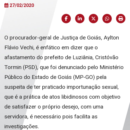
27/02/2020
Facebook
LinkedIn
X (formerly Twi
HELIX_U
Imp
O procurador-geral de Justiça de Goiás, Aylton
Flávio Vechi, é enfático em dizer que o
afastamento do prefeito de Luziânia, Cristóvão
Tormin (PSD), que foi denunciado pelo Ministério
Público do Estado de Goiás (MP-GO) pela
suspeita de ter praticado importunação sexual,
que é a prática de atos libidinosos com objetivo
de satisfazer o próprio desejo, com uma
servidora, é necessário pois facilita as
investigações.