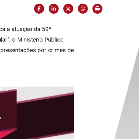
Facebook
LinkedIn
X (formerly Twitter)
HELIX_ULTIMATE_SH
Imprimir matéria
ca a atuação da 59ª
r", o Ministério Público
 representações por crimes de