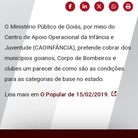
Facebook
LinkedIn
X (formerly Twi
HELIX_U
Imp
O Ministério Público de Goiás, por meio do
Centro de Apoio Operacional da Infância e
Juventude (CAOINFÂNCIA), pretende cobrar dos
municípios goianos, Corpo de Bombeiros e
clubes um parecer de como são as condições
para as categorias de base no estado.
Leia mais em
O Popular de 15/02/2019.