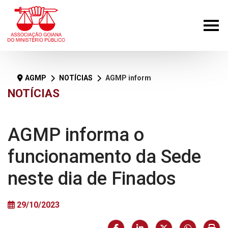
AGMP
NOTÍCIAS
AGMP informa o funcionamento da Sede neste dia de Finados
NOTÍCIAS
AGMP informa o
funcionamento da Sede
neste dia de Finados
29/10/2023
Facebook
LinkedIn
X (formerly Twi
HELIX_U
Imp