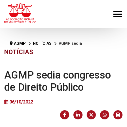
AGMP
NOTÍCIAS
AGMP sedia congresso de Direito Público
NOTÍCIAS
AGMP sedia congresso
de Direito Público
06/10/2022
Facebook
LinkedIn
X (formerly Twi
HELIX_U
Imp