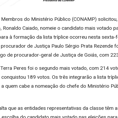
Membros do Ministério Público (CONAMP) solicitou, 
, Ronaldo Caiado, nomeie o candidato mais votado p
ara à formação da lista tríplice ocorreu nesta sexta-f
 procurador de Justiça Paulo Sérgio Prata Rezende f
rgo de procurador-geral de Justiça de Goiás, com 223
 Terra Peres foi o segundo mais votado, com 214 vot
o conquistou 189 votos. Os três integrarão a lista tríp
 a quem cabe a nomeação do chefe do Ministério Públ
lta que as entidades representativas da classe têm 
escolha do candidato mais votado nas eleições para