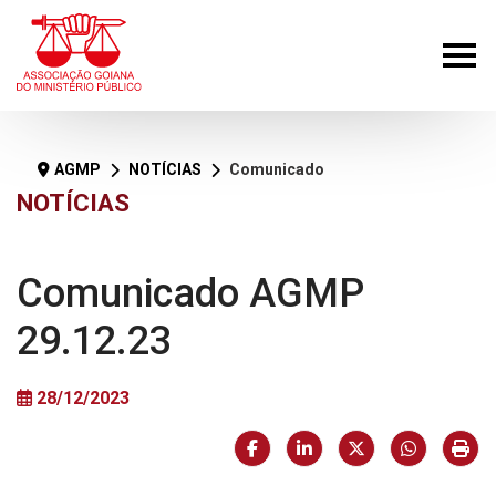
AGMP
NOTÍCIAS
Comunicado AGMP 29.12.23
NOTÍCIAS
Comunicado AGMP
29.12.23
28/12/2023
Facebook
LinkedIn
X (formerly Twi
HELIX_U
Imp