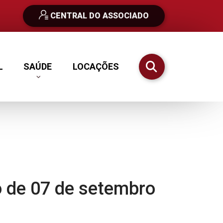
CENTRAL DO ASSOCIADO
Ir para o resultado
Ir para o res
L
SAÚDE
LOCAÇÕES
o de 07 de setembro