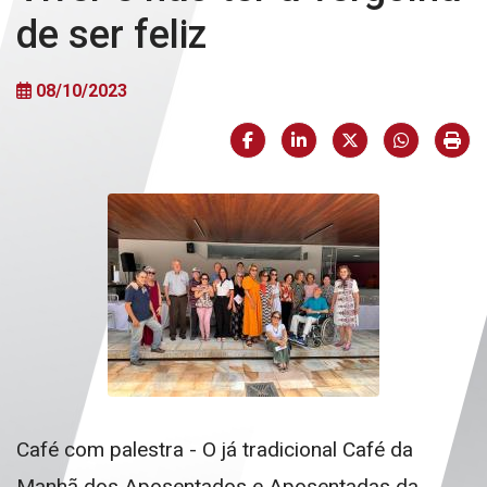
de ser feliz
08/10/2023
Facebook
LinkedIn
X (formerly Twi
HELIX_U
Imp
Café com palestra - O já tradicional Café da
Manhã dos Aposentados e Aposentadas da