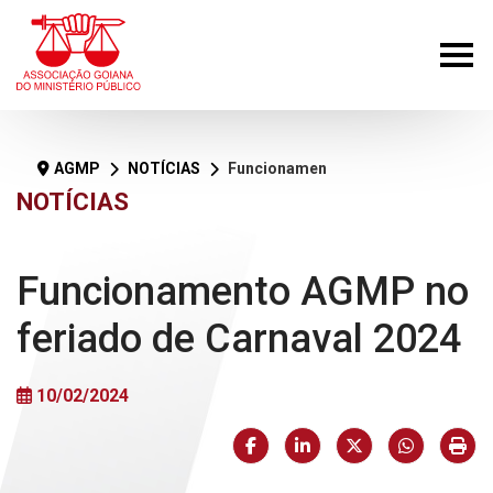
AGMP
NOTÍCIAS
Funcionamento AGMP no feriado de Carnaval 2024
NOTÍCIAS
Funcionamento AGMP no
feriado de Carnaval 2024
10/02/2024
Facebook
LinkedIn
X (formerly Twi
HELIX_U
Imp