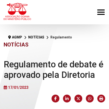
AGMP
NOTÍCIAS
Regulamento de debate é aprovado pela Diretoria
NOTÍCIAS
Regulamento de debate é
aprovado pela Diretoria
17/01/2023
Facebook
LinkedIn
X (formerly Twi
HELIX_U
Imp