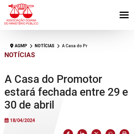
AGMP
NOTÍCIAS
A Casa do Promotor estará fechada entre 29 e 30 de abril
NOTÍCIAS
A Casa do Promotor
estará fechada entre 29 e
30 de abril
18/04/2024
Facebook
LinkedIn
X (formerly Twi
HELIX_U
Imp