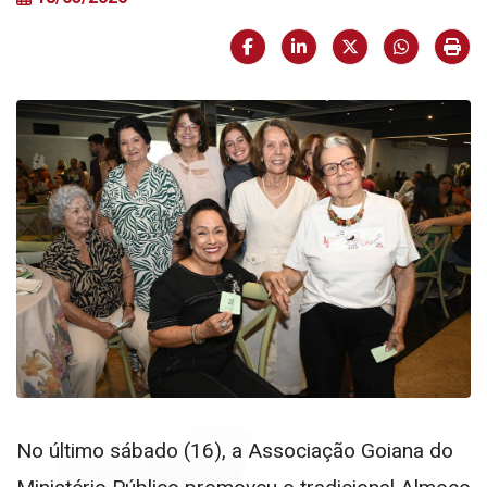
Facebook
LinkedIn
X (formerly Twi
HELIX_U
Imp
No último sábado (16), a
Associação Goiana do