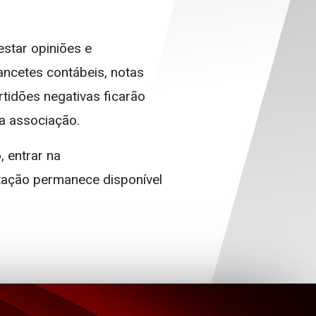
star opiniões e
ncetes contábeis, notas
rtidões negativas ficarão
da associação.
 entrar na
tação permanece disponível