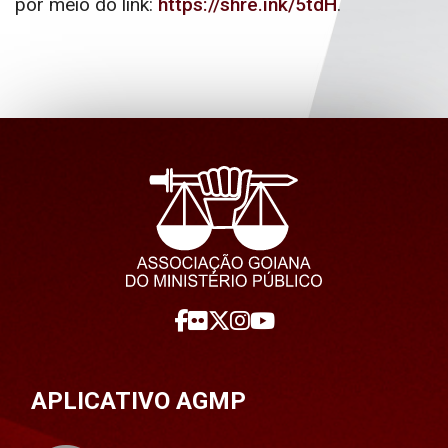
por meio do link:
https://shre.ink/5tdH
.
APLICATIVO AGMP