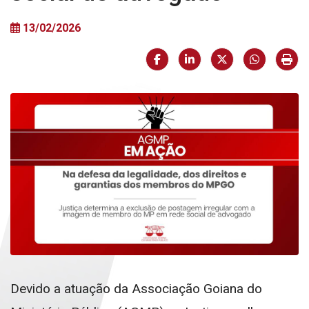
13/02/2026
Facebook
LinkedIn
X (formerly Twi
HELIX_U
Imp
Devido a atuação da Associação Goiana do