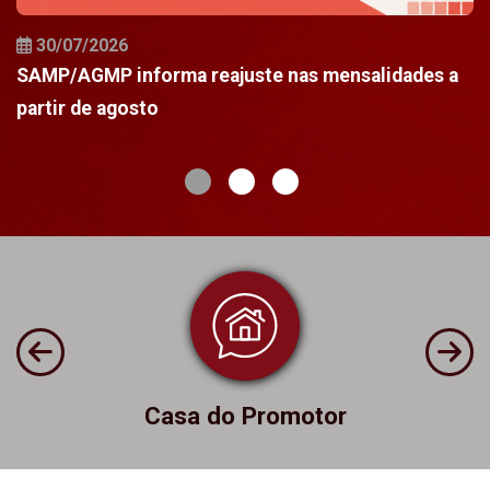
30/07/2026
a
SAMP/AGMP informa reajuste nas mensalidades a
N
partir de agosto
c
Casa do Promotor