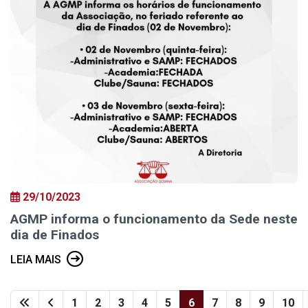
29/10/2023
AGMP informa o funcionamento da Sede neste
dia de Finados
LEIA MAIS
1
2
3
4
5
6
7
8
9
10